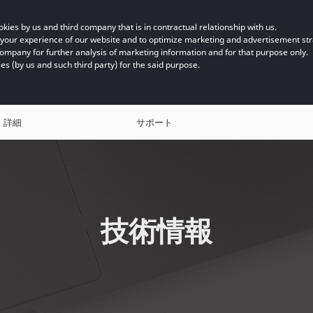
kies by us and third company that is in contractual relationship with us.
e your experience of our website and to optimize marketing and advertisement s
company for further analysis of marketing information and for that purpose only.
ies (by us and such third party) for the said purpose.
詳細
サポート
技術情報