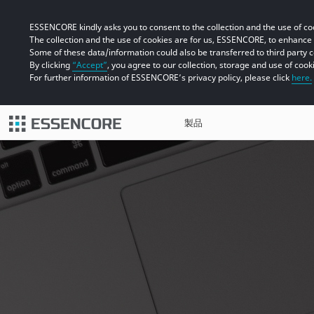
ESSENCORE kindly asks you to consent to the collection and the use of coo
The collection and the use of cookies are for us, ESSENCORE, to enhanc
Some of these data/information could also be transferred to third party 
By clicking
“Accept”
, you agree to our collection, storage and use of cook
For further information of ESSENCORE’s privacy policy, please click
here.
製品