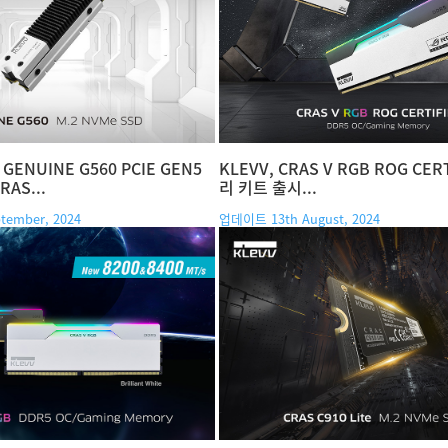
GENUINE G560 PCIE GEN5
KLEVV, CRAS V RGB ROG CER
AS...
리 키트 출시...
ember, 2024
업데이트 13th August, 2024