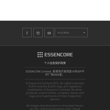
中文(简体)
个人信息保护政策
ESSENCORE Limited. 香港湾仔港湾道18号40F中
环广场4006室。
© Essencore Limited 2015. All rights reserved.
KLEVV and the KLEVV logo are registered
trademarks of Essencore Limited. All other
products, brand names, company names and
logos are trademarks of their respective
owners.
All images and descriptions discussed herein
are for reference purposes only. Visual