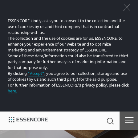
ESSENCORE kindly asks you to consent to the collection and the
use of cookies by us and third company that is in contractual
relationship with us.
The collection and the use of cookies are for us, ESSENCORE, to
enhance your experience of our website and to optimize
marketing and advertisement strategy of ESSENCORE.
Some of these data/information could also be transferred to third
party company for further analysis of marketing information and
for that purpose only.
By clicking
“Accept”
, you agree to our collection, storage and use
of cookies (by us and such third party) for the said purpose.
For further information of ESSENCORE’s privacy policy, please click
here.