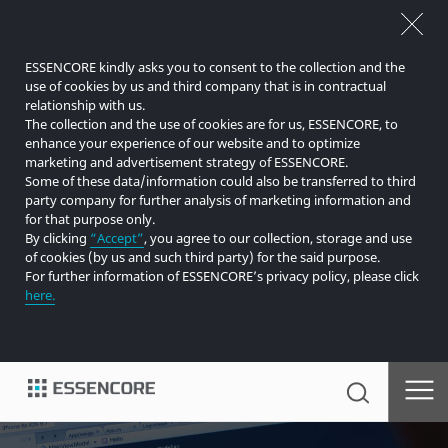
ESSENCORE kindly asks you to consent to the collection and the
use of cookies by us and third company that is in contractual
relationship with us.
The collection and the use of cookies are for us, ESSENCORE, to
enhance your experience of our website and to optimize
marketing and advertisement strategy of ESSENCORE.
Some of these data/information could also be transferred to third
party company for further analysis of marketing information and
for that purpose only.
By clicking
“Accept”
, you agree to our collection, storage and use
of cookies (by us and such third party) for the said purpose.
For further information of ESSENCORE’s privacy policy, please click
here.