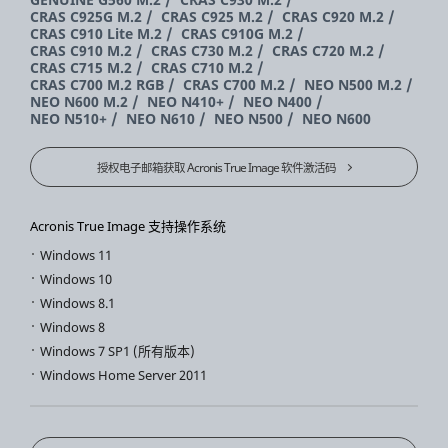
CRAS C925G M.2
CRAS C925 M.2
CRAS C920 M.2
CRAS C910 Lite M.2
CRAS C910G M.2
CRAS C910 M.2
CRAS C730 M.2
CRAS C720 M.2
CRAS C715 M.2
CRAS C710 M.2
CRAS C700 M.2 RGB
CRAS C700 M.2
NEO N500 M.2
NEO N600 M.2
NEO N410+
NEO N400
NEO N510+
NEO N610
NEO N500
NEO N600
授权电子邮箱获取 Acronis True Image 软件激活码
Acronis True Image 支持操作系统
Windows 11
Windows 10
Windows 8.1
Windows 8
Windows 7 SP1 (所有版本)
Windows Home Server 2011