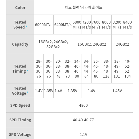
Color
제트 블랙/세라믹 화이트
Tested
6800
7200
7600
8000
8200
8400
6000
MT/s
6400
MT/s
Speed
*
MT/s
MT/s
MT/s
MT/s
MT/s
MT/s
16GBx2,
24GBx2,
Capacity
16GBx2,
24GBx2
24GBx2
32GBx2
28-
30-
30-
32-
34-
34-
36-
38-
38-
40-
Tested
36-
36-
38-
38-
40-
44-
46-
48-
49-
52-
Timing
*
36-
36-
38-
38-
40-
44-
46-
48-
49-
52-
76
76
78
78
80
84
86
128
131
134
Tested
1.4V
1.35V
1.4V
1.35V
1.4V
1.45V
Voltage
*
SPD Speed
4800
SPD Timing
40-40-40-77
SPD Voltage
1.1V